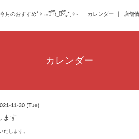
今月のおすすめ˚✧₊⁎❝᷀ົཽ≀ˍ̮ ❝᷀ົཽ⁎⁺˳✧༚
カレンダー
店舗情報
カレンダー
021-11-30 (Tue)
します
いたします。