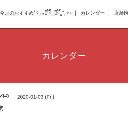
今月のおすすめ˚✧₊⁎❝᷀ົཽ≀ˍ̮ ❝᷀ົཽ⁎⁺˳✧༚
カレンダー
店舗情報
カレンダー
お休み
2020-01-03 (Fri)
業