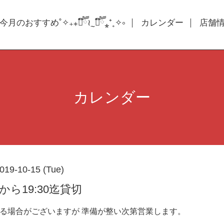
今月のおすすめ˚✧₊⁎❝᷀ົཽ≀ˍ̮ ❝᷀ົཽ⁎⁺˳✧༚
カレンダー
店舗情報
カレンダー
019-10-15 (Tue)
0から19:30迄貸切
する場合がございますが 準備が整い次第営業します。