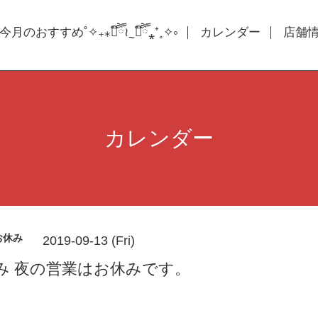
今月のおすすめ˚✧₊⁎❝᷀ົཽ≀ˍ̮ ❝᷀ົཽ⁎⁺˳✧༚
カレンダー
店舗情報
カレンダー
お休み
2019-09-13 (Fri)
み 夜の営業はお休みです。